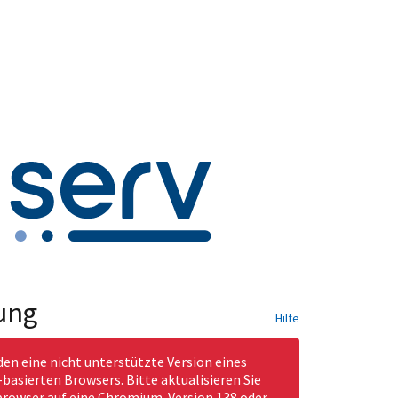
ung
Hilfe
den eine nicht unterstützte Version eines
asierten Browsers. Bitte aktualisieren Sie
rowser auf eine Chromium-Version 138 oder