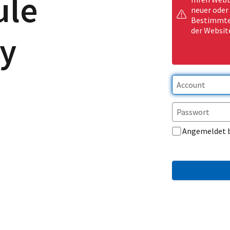
ule
neuer oder
Bestimmte 
der Websit
y
Angemeldet 